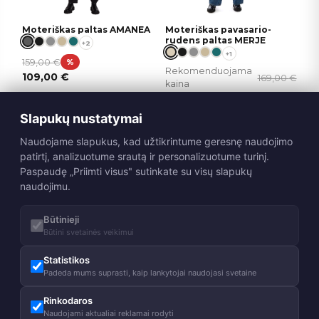
Moteriškas paltas AMANEA
Moteriškas pavasario-
rudens paltas MERJE
+2
+1
159,00
€
%
Rekomenduojama
109,00
€
169,00
€
kaina
139,00
€
Slapukų nustatymai
Naudojame slapukus, kad užtikrintume geresnę naudojimo
patirtį, analizuotume srautą ir personalizuotume turinį.
Paspaudę „Priimti visus" sutinkate su visų slapukų
naudojimu.
Būtinieji
200g
Būtini svetainės veikimui
Statistikos
Moteriškas paltas MERJE
Moterų žieminė striukė
FILIPPA
Padeda mums suprasti, kaip lankytojai naudojasi svetaine
+1
+10
169,00
€
%
Rinkodaros
99,00
€
%
119,00
€
Naudojami aktualiai reklamai rodyti
79,90
€