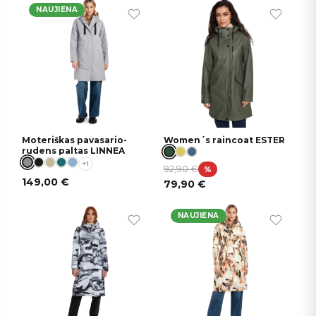
NAUJIENA
Moteriškas pavasario-
Women´s raincoat ESTER
rudens paltas LINNEA
+1
92,90
€
%
149,00
€
79,90
€
NAUJIENA