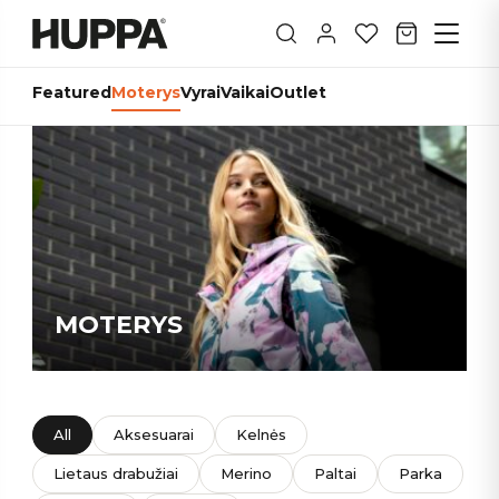
Featured
Moterys
Vyrai
Vaikai
Outlet
MOTERYS
All
Aksesuarai
Kelnės
Lietaus drabužiai
Merino
Paltai
Parka