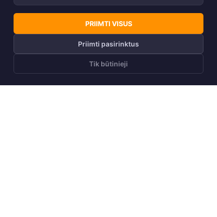
PRIIMTI VISUS
Priimti pasirinktus
Tik būtinieji
200g
40g
Moteriška striukė FILIPPA
Moteriška striukė JANELLE
1
+10
+18
Rekomenduojama
99,00
€
155,00
€
kaina
79,90
€