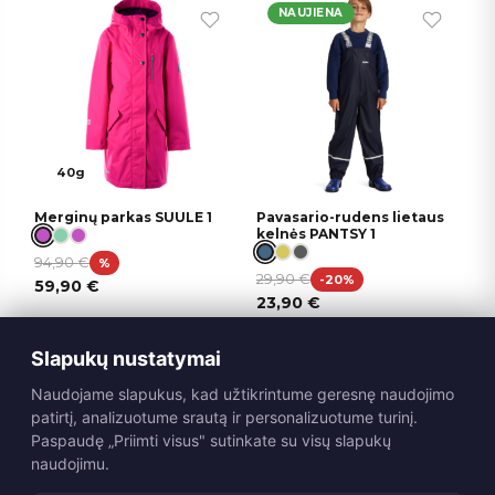
NAUJIENA
40g
Merginų parkas SUULE 1
Pavasario-rudens lietaus
kelnės PANTSY 1
94,90
€
%
29,90
€
-20%
59,90
€
23,90
€
NAUJIENA
Slapukų nustatymai
Naudojame slapukus, kad užtikrintume geresnę naudojimo
patirtį, analizuotume srautą ir personalizuotume turinį.
Paspaudę „Priimti visus" sutinkate su visų slapukų
naudojimu.