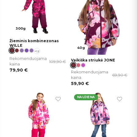
300g
Žieminis kombinezonas
WILLE
40g
+12
Rekomenduojama
Vaikiška striukė JONE
109,90
€
kaina
79,90
€
Rekomenduojama
69,90
€
kaina
59,90
€
NAUJIENA