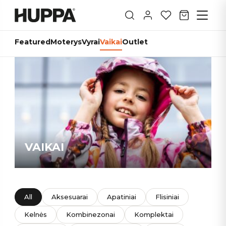
Featured
Moterys
Vyrai
Vaikai
Outlet
VAIKAI
All
Aksesuarai
Apatiniai
Flisiniai
Kelnės
Kombinezonai
Komplektai