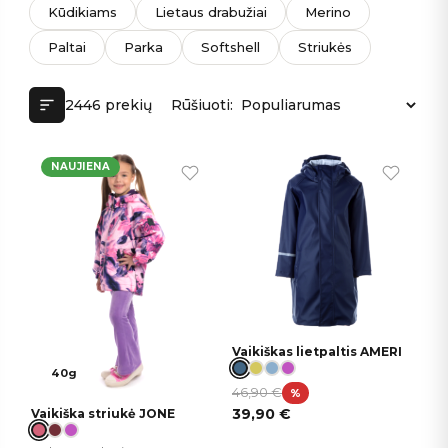
Kūdikiams
Lietaus drabužiai
Merino
Paltai
Parka
Softshell
Striukės
2446 prekių
Rūšiuoti:
NAUJIENA
Vaikiškas lietpaltis AMERI
40g
46,90
€
%
39,90
€
Vaikiška striukė JONE