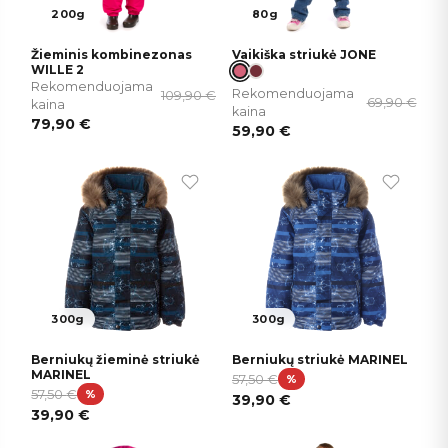
200g
80g
Žieminis kombinezonas
Vaikiška striukė JONE
WILLE 2
Rekomenduojama
Rekomenduojama
109,90
€
69,90
€
kaina
kaina
79,90
€
59,90
€
300g
300g
Berniukų žieminė striukė
Berniukų striukė MARINEL
MARINEL
57,50
€
%
57,50
€
%
39,90
€
39,90
€