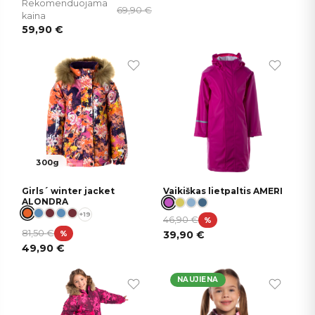
Rekomenduojama
69,90
€
kaina
59,90
€
300g
Girls´ winter jacket
Vaikiškas lietpaltis AMERI
ALONDRA
+19
46,90
€
%
81,50
€
%
39,90
€
49,90
€
NAUJIENA