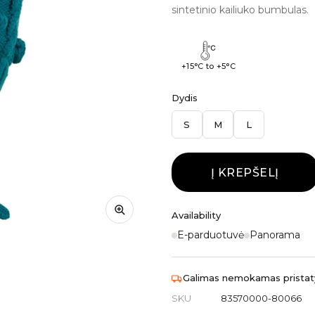
sintetinio kailiuko bumbulas.
+15°C to +5°C
Dydis
S
M
L
Į KREPŠELĮ
Availability
E-parduotuvė
Panorama
Galimas nemokamas pristaty
SKU
83570000-80066