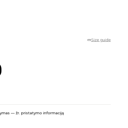
Size guide
mas — žr. pristatymo informaciją