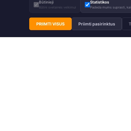
Būtinieji
Statistikos
Būtini svetainės veikimui
Padeda mums suprasti, kaip
PRIIMTI VISUS
Priimti pasirinktus
T
Prenumeruokite Huppa