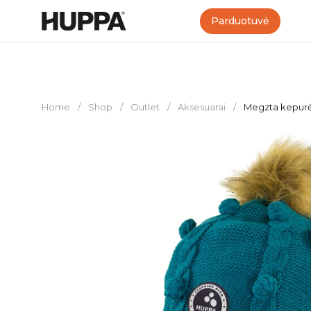
Parduotuvė
Home
/
Shop
/
Outlet
/
Aksesuarai
/
Megzta kepur