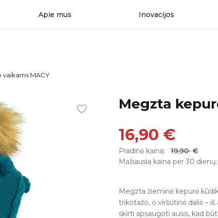
Apie mus
Inovacijos
ė vaikams MACY
Megzta kepur
16,90
€
Pradinė kaina:
19,90
€
Mažiausia kaina per 30 dienų
Megzta žieminė kepurė kūdik
trikotažo, o viršutinė dalis – i
skirti apsaugoti ausis, kad 