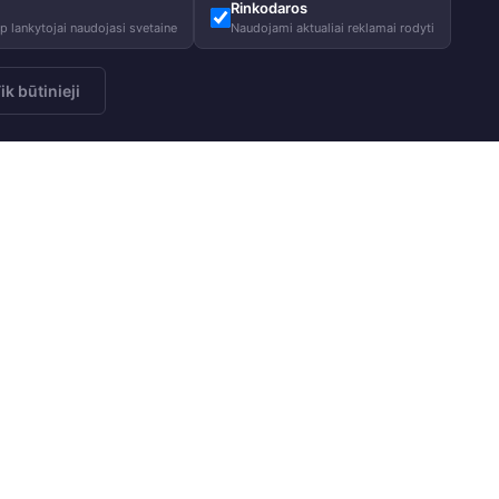
Rinkodaros
 lankytojai naudojasi svetaine
Naudojami aktualiai reklamai rodyti
ik būtinieji
 naujienlaiškį
Apie mus
Patarimai
Prenumeruoti
Mūsų istorija
Priežiūros pa
Mūsų atsakomybė
Dydžių lentel
Labdara
DUK
Tinklaraštis
Naudingi pata
Darbo pasiūlymai
HUPPA Pro