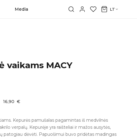
Media
LT
ė vaikams MACY
:
16,90
€
iams. Kepurės pamušalas pagamintas iš medvilnės
š akrilo verpalų. Kepurėje yra raišteliai ir mažos ausytės,
būtų patogiau dėvėti. Papuošimui buvo pridėtas madingas