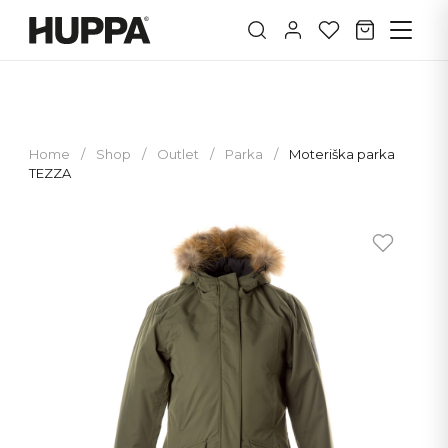
Home
/
Shop
/
Outlet
/
Parka
/
Moteriška parka
TEZZA