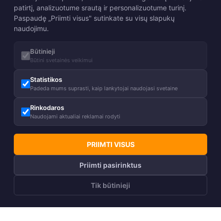
patirtį, analizuotume srautą ir personalizuotume turinį.
Paspaudę „Priimti visus" sutinkate su visų slapukų
naudojimu.
Būtinieji
Būtini svetainės veikimui
Statistikos
Padeda mums suprasti, kaip lankytojai naudojasi svetaine
Rinkodaros
Naudojami aktualiai reklamai rodyti
PRIIMTI VISUS
Priimti pasirinktus
Tik būtinieji