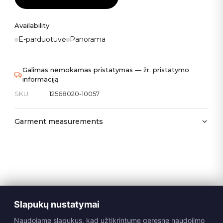
Availability
E-parduotuvė
Panorama
Galimas nemokamas pristatymas — žr. pristatymo
informaciją
SKU
12568020-10057
Garment measurements
Slapukų nustatymai
Naudojame slapukus, kad užtikrintume geresnę naudojimo