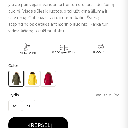
yra atspari vėjui ir vandeniui bei turi orui pralaidų išorinį
audinį. Visos siūlės klijuotos, o tai užtikrina šilumą ir
sausumą. Gobtuvas su nuimamu kailiu. Šviesą
atspindinčios detalės ant išorinio audinio. Parka turi
vidinę kišenę su užtrauktuku.
5 000 mm
5 000 g/m²/24h
0°C to -20°C
Color
Dydis
Size guide
XS
XL
Į KREPŠELĮ