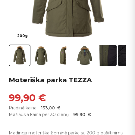
200g
Moteriška parka TEZZA
99,90
€
Pradinė kaina:
153,00
€
Mažiausia kaina per 30 dienų:
99,90
€
Madinga moteriška žieminė parka su 200 g pašiltinimu