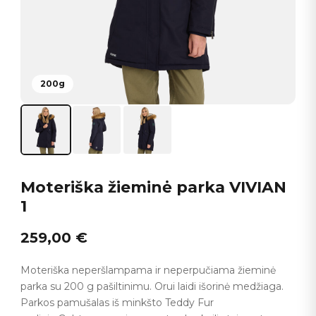
200g
Moteriška žieminė parka VIVIAN
1
259,00
€
Moteriška neperšlampama ir neperpučiama žieminė
parka su 200 g pašiltinimu. Orui laidi išorinė medžiaga.
Parkos pamušalas iš minkšto Teddy Fur