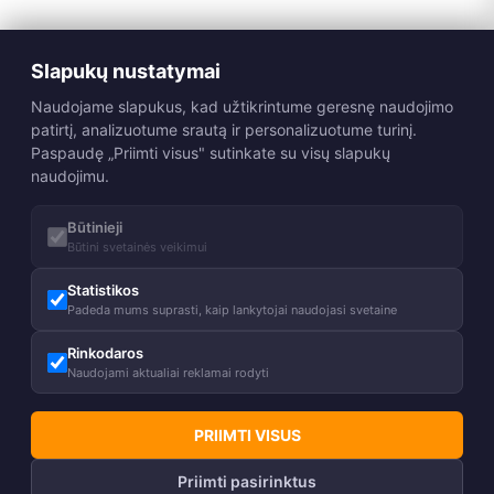
Slapukų nustatymai
Naudojame slapukus, kad užtikrintume geresnę naudojimo
patirtį, analizuotume srautą ir personalizuotume turinį.
Paspaudę „Priimti visus" sutinkate su visų slapukų
naudojimu.
Būtinieji
Būtini svetainės veikimui
Statistikos
Padeda mums suprasti, kaip lankytojai naudojasi svetaine
Rinkodaros
Naudojami aktualiai reklamai rodyti
PRIIMTI VISUS
Priimti pasirinktus