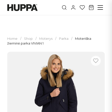
Home
/
Shop
/
Moterys
/
Parka
/
Moteriška
žieminė parka VIVIAN 1