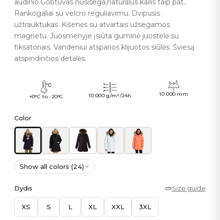
audinio.Gobtuvas nusisega,naturalus kailis taip pat..
Rankogaliai su velcro reguliavimu. Dvipusis
užtrauktukas .Kišenės su atvartais užsegamos
magnetu. Juosmenyje įsiūta guminė juostelė su
fiksatoriais. Vandeniui atsparios klijuotos siūlės. Šviesą
atspindinčios detalės.
10 000 mm
10 000 g/m²/24h
+0°C to -20°C
Color
Show all colors (24)
Dydis
Size guide
XS
S
L
XL
XXL
3XL