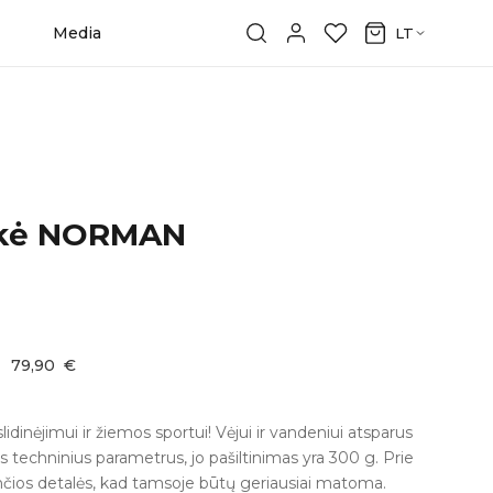
Media
LT
ukė NORMAN
:
79,90
€
slidinėjimui ir žiemos sportui! Vėjui ir vandeniui atsparus
us techninius parametrus, jo pašiltinimas yra 300 g. Prie
nčios detalės, kad tamsoje būtų geriausiai matoma.