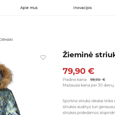
Apie mus
Inovacijos
 NORMAN
Žieminė stri
79,90
€
Pradinė kaina:
98,90
€
Mažiausia kaina per 30 dienų
Sportinė striukė idealiai tinka 
striukės audinys turi geriausi
striukės pridedamos atspindi