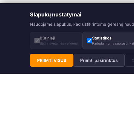
Slapukų nustatymai
Naudojame slapukus, kad užtikrintume geresnę naudoji
Būtinieji
Statistikos
Būtini svetainės veikimui
Padeda mums suprasti, kaip
PRIIMTI VISUS
Priimti pasirinktus
T
Prenumeruokite Huppa