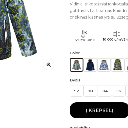
Vidiniai trikotažiniai rankoga
gobtuvas tvirtinamas kniedėmi
priekinės kišenės yra su užseg
10 000 g/m²/2
-5°C to -30°C
Color
Dydis
92
98
104
116
Į KREPŠELĮ
Availability