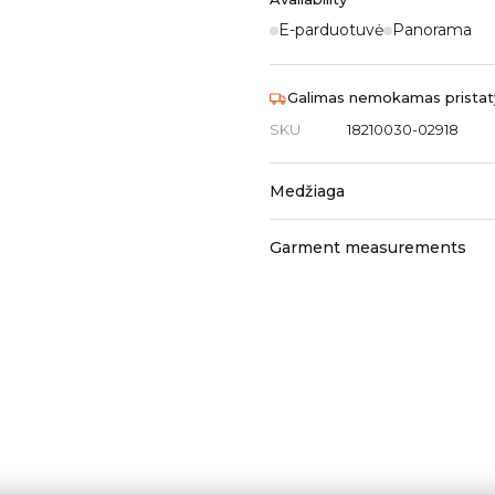
E-parduotuvė
Panorama
Galimas nemokamas pristaty
SKU
18210030-02918
Medžiaga
Garment measurements