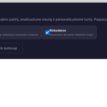
mo patirtį, analizuotume srautą ir personalizuotume turinį. Paspaudę
Rinkodaros
 lankytojai naudojasi svetaine
Naudojami aktualiai reklamai rodyti
ik būtinieji
 naujienlaiškį
Apie mus
Patarimai
Prenumeruoti
Mūsų istorija
Priežiūros pa
Mūsų atsakomybė
Dydžių lentel