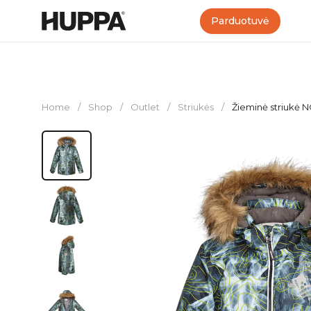
Parduotuvė
Home
/
Shop
/
Outlet
/
Striukės
/
Žieminė striukė