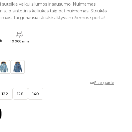
liai suteikia vaikui šilumos ir sausumo. Nuimamas
s, jo sintetinis kailiukas taip pat nuimamas. Striukės
imais. Tai geriausia striukė aktyviam žiemos sportui!
4h
10 000 mm
Size guide
122
128
140