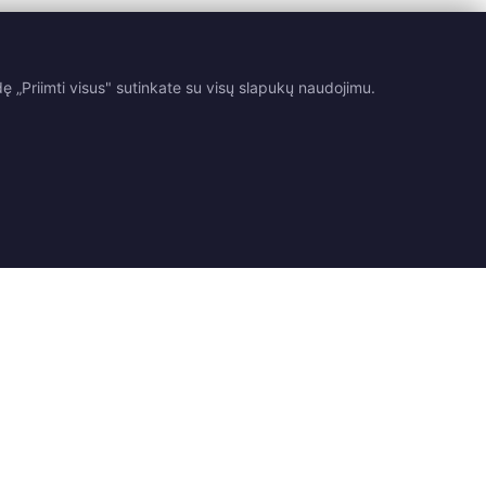
 „Priimti visus" sutinkate su visų slapukų naudojimu.
Teisinė informacija
Kontaktai
tarimai
Pristatymas
Susisiekite su mumis
ė
Grąžinimas ir keitimas
Rasti parduotuvę