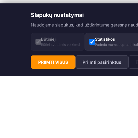
Slapukų nustatymai
Naudojame slapukus, kad užtikrintume geresnę naudoji
Būtinieji
Statistikos
Būtini svetainės veikimui
Padeda mums suprasti, kaip
PRIIMTI VISUS
Priimti pasirinktus
T
Prenumeruokite Huppa