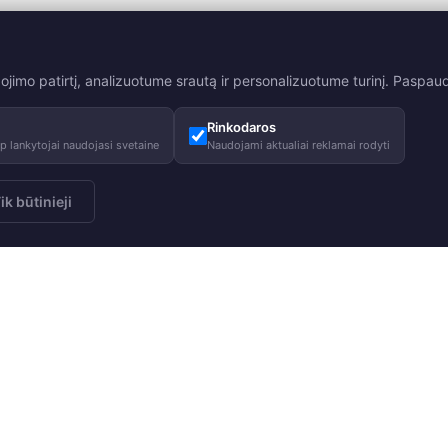
mo patirtį, analizuotume srautą ir personalizuotume turinį. Paspaudę
Rinkodaros
 lankytojai naudojasi svetaine
Naudojami aktualiai reklamai rodyti
ik būtinieji
 naujienlaiškį
Apie mus
Patarimai
Prenumeruoti
Mūsų istorija
Priežiūros pa
Mūsų atsakomybė
Dydžių lentel