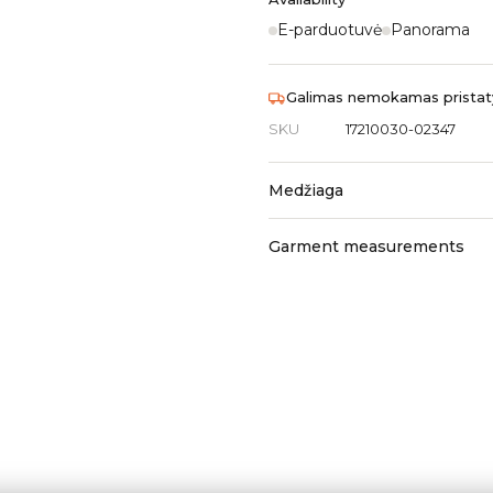
E-parduotuvė
Panorama
Galimas nemokamas pristaty
SKU
17210030-02347
Medžiaga
Garment measurements