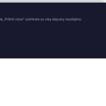
 „Priimti visus" sutinkate su visų slapukų naudojimu.
Teisinė informacija
Kontaktai
tarimai
Pristatymas
Susisiekite su mumis
ė
Grąžinimas ir keitimas
Rasti parduotuvę