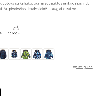
 gobtuvą su kailiuku, guma sutrauktus rankogalius ir dvi
. Atspindinčios detalės leidžia saugiai žaisti net
4h
10 000 mm
Size guide