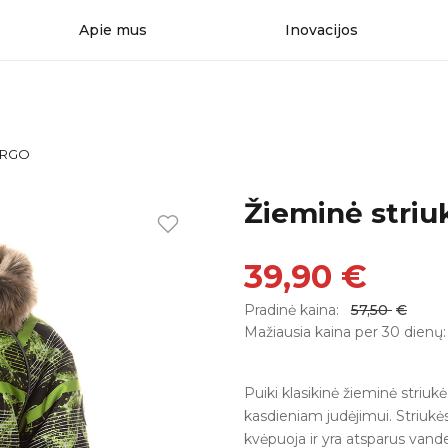
Apie mus
Inovacijos
VIRGO
Žieminė stri
39,90
€
Pradinė kaina:
57,50
€
Mažiausia kaina per 30 dienų
Puiki klasikinė žieminė striu
kasdieniam judėjimui. Striukės
kvėpuoja ir yra atsparus vand