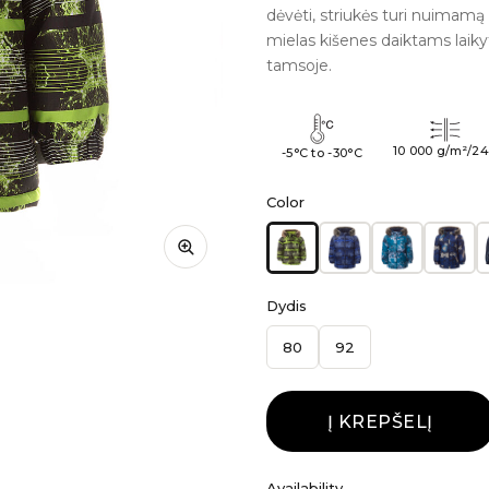
dėvėti, striukės turi nuimamą
mielas kišenes daiktams laikyti
tamsoje.
10 000 g/m²/2
-5°C to -30°C
Color
Dydis
80
92
Į KREPŠELĮ
Availability