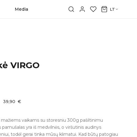
Media
LT
ukė VIRGO
:
39,90
€
kė mažiems vaikams su storesniu 300g pašiltinimu
 pamušalas yra iš medvilnės, o viršutinis audinys
eniui, todėl gerai tinka mūsų klimatui. Kad būtų patogiau