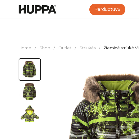
Parduotuvė
Home
/
Shop
/
Outlet
/
Striukės
/
Žieminė striukė 